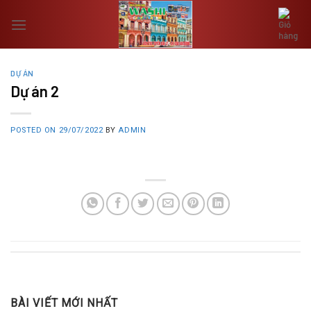
Skip
to
content
DỰ ÁN
Dự án 2
POSTED ON
29/07/2022
BY
ADMIN
BÀI VIẾT MỚI NHẤT