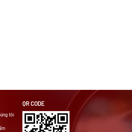
QR CODE
húng tôi
hẩm