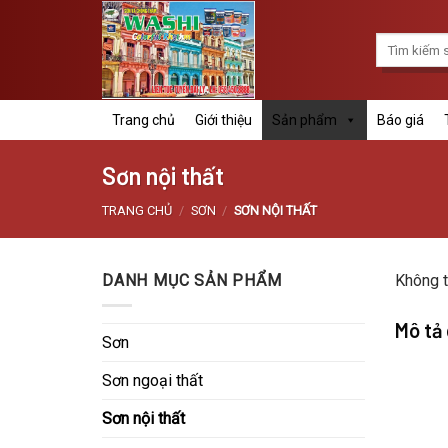
Skip
to
Tìm
content
kiếm:
Trang chủ
Giới thiệu
Sản phẩm
Báo giá
Sơn nội thất
TRANG CHỦ
/
SƠN
/
SƠN NỘI THẤT
DANH MỤC SẢN PHẨM
Không t
Mô tả
Sơn
Sơn ngoại thất
Sơn nội thất